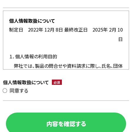
個人情報取扱について
制定日 2022年 12月 8日 最終改正日 2025年 2月 10
日
１．個人情報の利用目的
弊社では、製品の問合せや資料請求に際し、氏名、団体
名（自治体、企業）、所属する部署名、住所、電話番号、
個人情報取扱について
必須
電子メールアドレスなどの情報提供をお願いしており
同意する
ます。
これらの個人情報は、お問い合わせへの回答、資料の
送付や連絡等のために利用させていただきます。
２．個人情報を提供いただけなかったとき